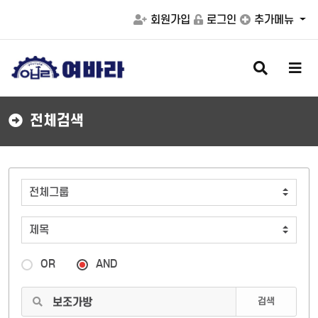
회원가입
로그인
추가메뉴
검
메
색
뉴
버
버
튼
튼
전체검색
OR
AND
검색