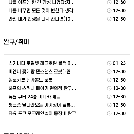
나를 아프게 한 건 항상 나였다:지친 마음을 위로하는 …
12-30
나를 바꾸면 모든 것이 변한다:생각하는 습관부터 바꿔라
12-30
만일 내가 인생을 다시 산다면(10만 부 기념 스페셜 …
12-30
완구/취미
스키비디 토일렛 레고호환 블럭 미니 피규어 모음
01-23
비앤씨 꽃게랑 댄스댄스 로봇애완동물
12-30
헬로카봇 메가볼드 로봇
12-30
하프의 스퀴시 메이커 편의점 완구세트
12-30
유원 큐티 24종 미니카 세트
12-30
핑크퐁 날따라오는 아기상어 로봇애완동물
12-30
타요 포코 포크레인놀이 중장비 완구
12-30