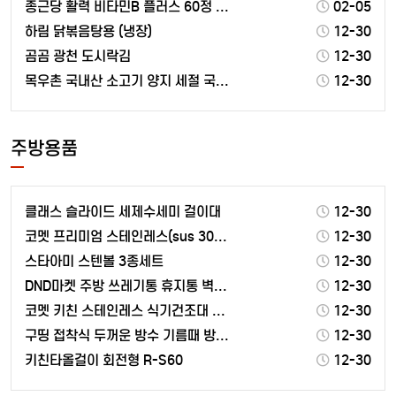
종근당 활력 비타민B 플러스 60정 1박스
02-05
하림 닭볶음탕용 (냉장)
12-30
곰곰 광천 도시락김
12-30
목우촌 국내산 소고기 양지 세절 국거리용 (냉장)
12-30
주방용품
클래스 슬라이드 세제수세미 걸이대
12-30
코멧 프리미엄 스테인레스(sus 304) 설거지통
12-30
스타아미 스텐볼 3종세트
12-30
DND마켓 주방 쓰레기통 휴지통 벽걸이형 고급형 비닐봉…
12-30
코멧 키친 스테인레스 식기건조대 2단
12-30
구띵 접착식 두꺼운 방수 기름때 방지 주방 알루미늄 시…
12-30
키친타올걸이 회전형 R-S60
12-30