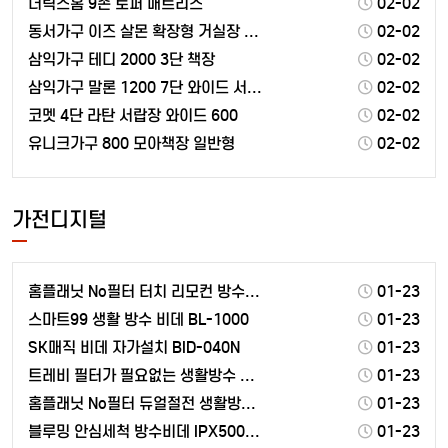
더릭스홈 9존 토퍼 매트리스
02-02
동서가구 이즈 살몬 확장형 거실장 2300 방문설치
02-02
삼익가구 테디 2000 3단 책장
02-02
삼익가구 말론 1200 7단 와이드 서랍장 방문설치
02-02
코멧 4단 라탄 서랍장 와이드 600
02-02
유니크가구 800 모아책장 일반형
02-02
가전디지털
홈플래닛 No필터 터치 리모컨 방수비데 HBD-A700…
01-23
스마트99 생활 방수 비데 BL-1000
01-23
SK매직 비데 자가설치 BID-040N
01-23
트레비 필터가 필요없는 생활방수 비데 ST-1300
01-23
홈플래닛 No필터 듀얼절전 생활방수 비데 HBD-100…
01-23
블루밍 안심세척 방수비데 IPX500A PLUS
01-23