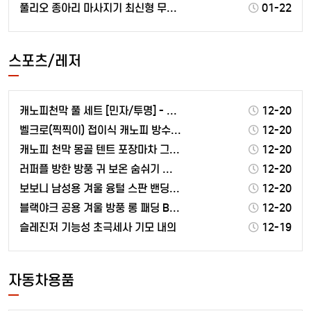
풀리오 종아리 마사지기 최신형 무선 온열 공기압 강도조…
01-22
스포츠/레저
캐노피천막 풀 세트 [민자/투명] - 골조+지붕[커피]…
12-20
벨크로(찍찍이) 접이식 캐노피 방수 천막 야외 그늘막 …
12-20
캐노피 천막 몽골 텐트 포장마차 그늘막 3x4M
12-20
러퍼플 방한 방풍 귀 보온 숨쉬기 편한 에어 마스크
12-20
보보니 남성용 겨울 융털 스판 밴딩 기모 조거 팬츠
12-20
블랙야크 공용 겨울 방풍 롱 패딩 B맥스벤치알파 다운 …
12-20
슬레진저 기능성 초극세사 기모 내의
12-19
자동차용품