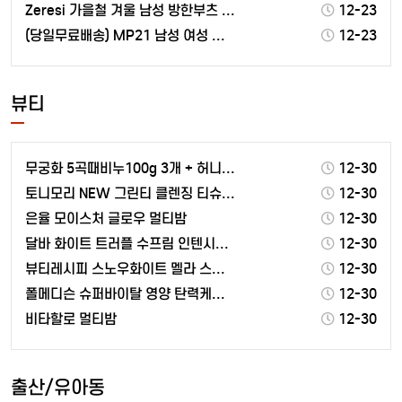
Zeresi 가을철 겨울 남성 방한부츠 남자워커
12-23
(당일무료배송) MP21 남성 여성 겨울 방한 운동화 …
12-23
뷰티
무궁화 5곡때비누100g 3개 + 허니율피때비누100g…
12-30
토니모리 NEW 그린티 클렌징 티슈 세트
12-30
은율 모이스처 글로우 멀티밤
12-30
달바 화이트 트러플 수프림 인텐시브 세럼 100ml x…
12-30
뷰티레시피 스노우화이트 멜라 스탑 화이트닝 크림
12-30
폴메디슨 슈퍼바이탈 영양 탄력케어 아이크림
12-30
비타할로 멀티밤
12-30
출산/유아동