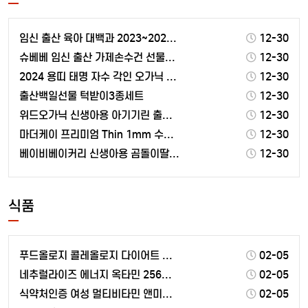
임신 출산 육아 대백과 2023~2024 최신개정판
12-30
슈베베 임신 출산 가제손수건 선물세트 (20P+선물박스…
12-30
2024 용띠 태명 자수 각인 오가닉 배냇저고리(완제품…
12-30
출산백일선물 턱받이3종세트
12-30
위드오가닉 신생아용 아기기린 출산선물 10종
12-30
마더케이 프리미엄 Thin 1mm 수유패드
12-30
베이비베이커리 신생아용 곰돌이딸랑이와 친구들 출산선물세…
12-30
식품
푸드올로지 콜레올로지 다이어트 보조제 60정 1개
02-05
네추럴라이즈 에너지 옥타민 256mg x 90정 90정…
02-05
식약처인증 여성 멀티비타민 앤미네랄 종합비타민 영양제 …
02-05