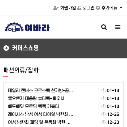
회원가입
로그인
추가메뉴
검
메
색
뉴
버
버
튼
튼
커머스쇼핑
패션의류/잡화
데일리 캔버스 크로스백 천가방-곰돌이 키링증정
01-18
앨오앤지 대용량 숄더백+파우치
01-18
애드에딧 모르딕 백팩 키홀더
01-18
레이시스 남성 여성 다이얼 방한화 털신발 털운동화 털부…
12-25
여성 방한화 패딩 털 운동화 방한 겨울 스니커즈 기모 …
12-23