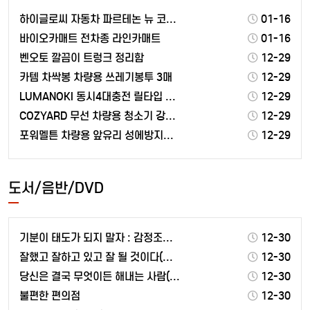
하이글로씨 자동차 파르테논 뉴 코일매트 트립매트 1열 …
01-16
바이오카매트 전차종 라인카매트
01-16
벤오토 깔끔이 트렁크 정리함
12-29
카템 차싹봉 차량용 쓰레기봉투 3매
12-29
LUMANOKI 동시4대충전 릴타입 차량용 고속충전기
12-29
COZYARD 무선 차량용 청소기 강력 자동차와 집에서…
12-29
포워멜튼 차량용 앞유리 성에방지커버 블랙박스용
12-29
도서/음반/DVD
기분이 태도가 되지 말자 : 감정조절이 필요한 당신을 …
12-30
잘했고 잘하고 있고 잘 될 것이다(스페셜 리미티드 에디…
12-30
당신은 결국 무엇이든 해내는 사람(10만 부 기념 특별…
12-30
불편한 편의점
12-30