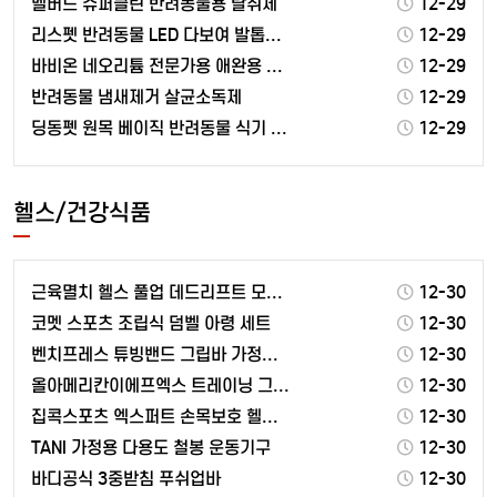
벨버드 슈퍼클린 반려동물용 탈취제
12-29
리스펫 반려동물 LED 다보여 발톱깎기 4.3 x 15…
12-29
바비온 네오리튬 전문가용 애완용 이발기 SBC-650
12-29
반려동물 냄새제거 살균소독제
12-29
딩동펫 원목 베이직 반려동물 식기 2구
12-29
헬스/건강식품
근육멸치 헬스 풀업 데드리프트 모스트그립 좌 + 우 +…
12-30
코멧 스포츠 조립식 덤벨 아령 세트
12-30
벤치프레스 튜빙밴드 그립바 가정용 근력운동 홈트 운동용…
12-30
올아메리칸이에프엑스 트레이닝 그라운드 아미노조브 EAA…
12-30
집콕스포츠 엑스퍼트 손목보호 헬스장갑
12-30
TANI 가정용 다용도 철봉 운동기구
12-30
바디공식 3중받침 푸쉬업바
12-30