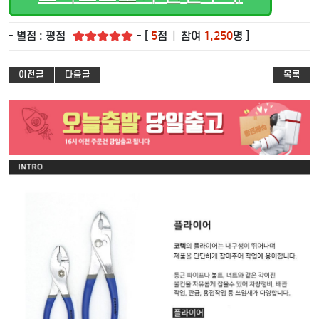
- 별점 : 평점
- [
5
점
|
참여
1,250
명 ]
이전글
다음글
목록