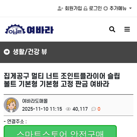
회원가입
로그인
추가메뉴
검
메
색
뉴
버
버
튼
튼
생활/건강 뷰
집게공구 멀티 너트 조인트플라이어 슬립
볼트 기본형 기본형 고정 판금 여바라
여바라도매몰
2025-11-10 11:15
40,117
0
- 연결주소 :
스마트스토어 안전구매