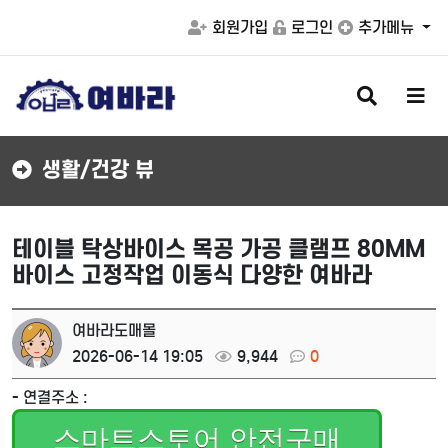
회원가입
로그인
추가메뉴
검
메
색
뉴
버
버
튼
튼
생활/건강 뷰
테이블 탁상바이스 목공 가공 클램프 80MM
바이스 고정작업 이동식 다양한 여바라
여바라도매몰
2026-06-14 19:05
9,944
0
- 연결주소 :
스마트스토어 안전구매