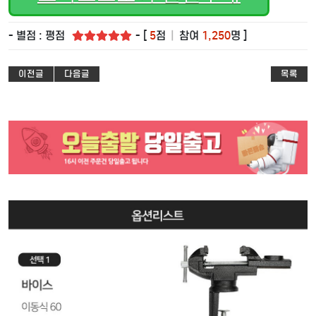
- 별점 : 평점
- [
5
점
|
참여
1,250
명 ]
이전글
다음글
목록