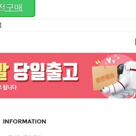
전구매
]