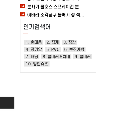
분사기 물호스 스프레이건 분사건 청소 베란다 대형 원예용 수도 욕실 여바라
여바라 조각공구 돌깨기 정 석공 250x16mm 조각정 송곳형 손보호
인기검색어
1. 휴대용
2. 집게
3. 장갑
4. 공기압
5. PVC
6. 보조가방
7. 패딩
8. 룸미러거치대
9. 룸미러
10. 방한슈즈