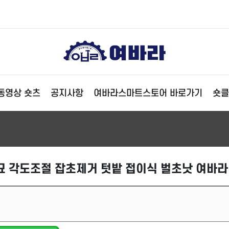
동영상 숏츠
공지사항
여바라스마트스토어 바로가기
숏클
묘 각도조절 잡초제거 텃밭 접이식 벌초낫 여바라