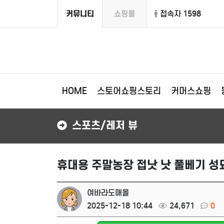
커뮤니티
쇼핑몰
접속자 1598
HOME
스토어쇼핑스토리
커머스쇼핑
스포츠/레저 뷰
휴대용 주말농장 접낫 낫 풀베기 성
여바라도매몰
2025-12-18 10:44
24,671
0