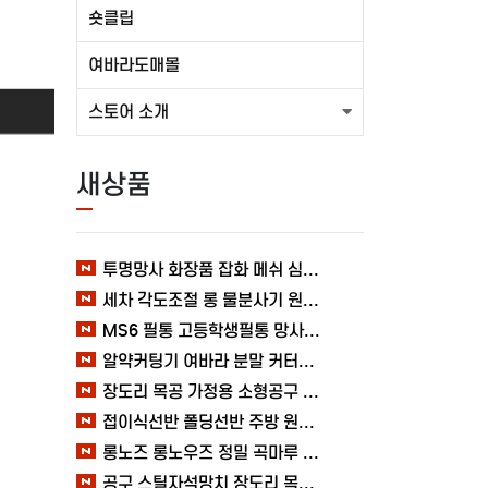
숏클립
여바라도매몰
스토어 소개
새상품
투명망사 화장품 잡화 메쉬 심플 여바라 필통파우치
세차 각도조절 롱 물분사기 원예 여바라 스프레이건 분사기
MS6 필통 고등학생필통 망사 여바라 투명 다용도 메쉬 파우치
알약커팅기 여바라 분말 커터기 절단기 분쇄기 보관함 알약가위
장도리 목공 가정용 소형공구 캠핑 손망치 휴대용 미니망치 여바라
접이식선반 폴딩선반 주방 원터치 여바라 4단, 이동식 베란다 팬트리 72x34x126.5cm, 수납 블랙
롱노즈 롱노우즈 정밀 곡마루 공구용품 작업 케이블 조립 여바라 공예 전선
공구 스틸자석망치 장도리 목공 쇠망치 캠핑 목수 가정용 빠루 여바라