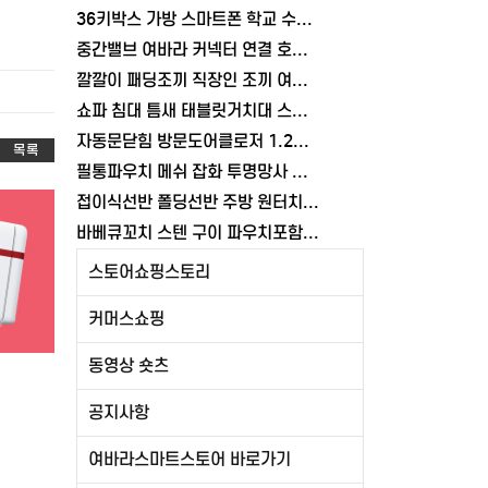
36키박스 가방 스마트폰 학교 수거함 보관함 케이스 휴대폰 학원 여바라
중간밸브 여바라 커넥터 연결 호스 배관 물호스 원터치 부속 잠금 어댑터
깔깔이 패딩조끼 직장인 조끼 여바라 보온 남녀공용 얇은 패딩 정장 경량
쇼파 침대 틈새 태블릿거치대 스탠드 핸드폰거치대 360도 회전 각도조절
자동문닫힘 방문도어클로저 1.2mm 무타공 와이어 미닫이 슬라이딩 열림방지 중문
목록
필통파우치 메쉬 잡화 투명망사 심플 화장품 여바라
접이식선반 폴딩선반 주방 원터치 여바라 4단, 이동식 베란다 팬트리 72x34x126.5cm, 수납 블랙
바베큐꼬치 스텐 구이 파우치포함 양꼬치 쇠꼬챙이 보관 캠핑 세트 10개
스토어쇼핑스토리
커머스쇼핑
동영상 숏츠
공지사항
여바라스마트스토어 바로가기