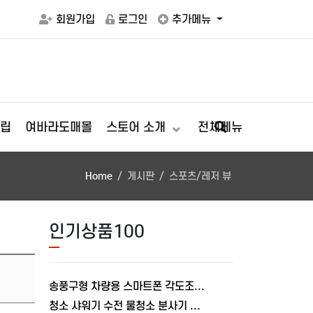
회원가입
로그인
추가메뉴
립
여바라도매몰
스토어 소개
전체메뉴
Home
게시판
스포츠/레저 뷰
인기상품100
송풍구형 차량용 스마트폰 각도조절 충전거치대 폴드거치대 여바라
청소 샤워기 수전 물청소 분사기 베란다 미니건 욕실 변기 세트 여바라