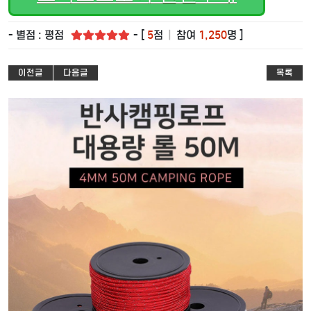
- 별점 : 평점
- [
5
점
|
참여
1,250
명 ]
이전글
다음글
목록