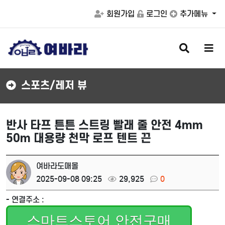
회원가입
로그인
추가메뉴
검
메
색
뉴
버
버
튼
튼
스포츠/레저 뷰
반사 타프 튼튼 스트링 빨래 줄 안전 4mm
50m 대용량 천막 로프 텐트 끈
여바라도매몰
2025-09-08 09:25
29,925
0
- 연결주소 :
스마트스토어 안전구매