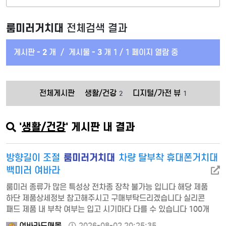
룸미러거치대
전체검색 결과
게시판 -
2
개
/
게시물 -
3
개
1 / 1 페이지 열람 중
전체게시판
생활/건강
디지털/가전 뷰
2
1
'
생활/건강
' 게시판 내 결과
룸미러거치대
방향길이 조절
차량 탈부착 휴대폰거치대
백미러 여바라
룸미러 종류가 많은 특성상 전차종 장착 불가능 입니다 해당 제품
하단 제품상세정보 참고해주시고 구매부탁드리겠습니다 실리콘
패드 제품 내 부착 여부는 입고 시기마다 다를 수 있습니다 100개
한정 특가 세일중 상품 …
여바라도매몰
2026-08-02 20:25:35