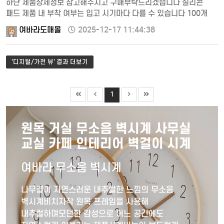
하단 제품상세정보 참고해주시고 구매부탁드리겠습니다 실리콘
패드 제품 내 부착 여부는 입고 시기마다 다를 수 있습니다 100개
한정 특가 세일중 상품 …
여바라도매몰
2025-12-17 11:44:38
'디지털/가전 뷰' 결과 더보기
1
원목 거실 무소음 벽시계 사무실
교실 카페 인테리어 벽걸이 시계
여바라 무소음 벽시계
나무결이 자연스러운 내추럴한 느낌의 무소음
벽시계비치자작 원목 프레임을 사용해
내추럴하며모던한 감성으로 어느 공간에도