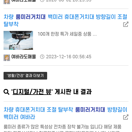
룸미러거치대
차량
백미러 휴대폰거치대 방향길이 조절
탈부착
100개 한정 특가 세일중 상품 …
여바라도매몰
2023-12-16 00:56:45
'생활/건강' 결과 더보기
'
디지털/가전 뷰
' 게시판 내 결과
룸미러거치대
차량 휴대폰거치대 조절 탈부착
방향길이
백미러 여바라
룸미러 종류가 많은 특성상 전차종 장착 불가능 입니다 해당 제품