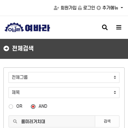
회원가입
로그인
추가메뉴
검
메
색
뉴
버
버
튼
튼
전체검색
OR
AND
검색